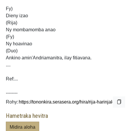
Fy)
Dieny izao
(Rija)
Ny mombamomba anao
(Fy)
Ny hoavinao
(Duo)
Ankino amin'Andriamanitra, ilay fitiavana.
....
Ref:...
--------
Rohy:
Hametraka hevitra
Midira aloha