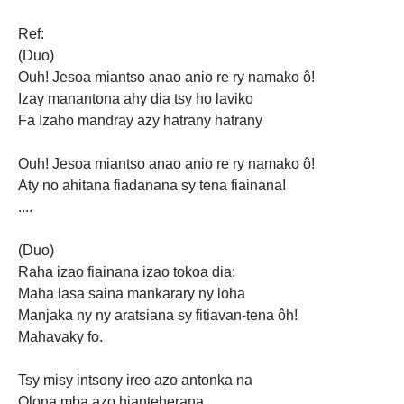
Ref:
(Duo)
Ouh! Jesoa miantso anao anio re ry namako ô!
Izay manantona ahy dia tsy ho laviko
Fa Izaho mandray azy hatrany hatrany
Ouh! Jesoa miantso anao anio re ry namako ô!
Aty no ahitana fiadanana sy tena fiainana!
....
(Duo)
Raha izao fiainana izao tokoa dia:
Maha lasa saina mankarary ny loha
Manjaka ny ny aratsiana sy
fitiavan-tena ôh!
Mahavaky fo.
Tsy misy intsony ireo azo antonka na
Olona mba azo hianteherana