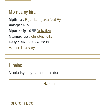
Momba ny hira
Mpihira :
Rija Harinjaka feat Fy
Vangy :
619
Mpankafy :
0
Ankafizo
Nampiditra :
christophe17
Daty :
30/12/2024 08:09
Hampiditra sary
Hihaino
Mbola tsy nisy nampiditra hira
Hampiditra
Tondrom-peo