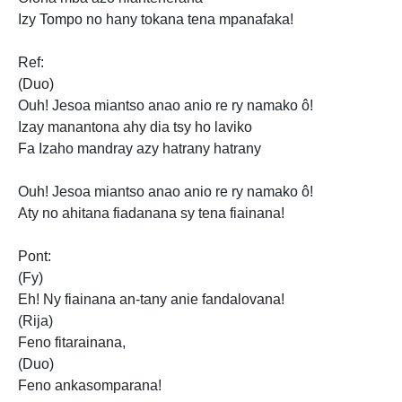
Izy Tompo no hany tokana tena mpanafaka!
Ref:
(Duo)
Ouh! Jesoa miantso anao anio re ry
namako ô!
Izay manantona ahy
dia tsy ho laviko
Fa Izaho mandray azy hatrany hatrany
Ouh! Jesoa miantso anao anio re ry namako ô!
Aty no ahitana fiadanana sy tena fiainana!
Pont:
(Fy)
Eh! Ny fiainana
an-tany anie fandalovana!
(Rija)
Feno fitarainana,
(Duo)
Feno ankasomparana!