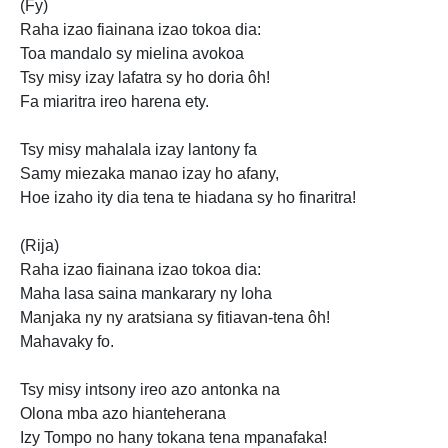
(Fy)
Raha izao fiainana izao tokoa dia:
Toa mandalo sy mielina avokoa
Tsy misy izay lafatra sy ho doria ôh!
Fa miaritra ireo harena ety.
Tsy misy mahalala izay lantony fa
Samy miezaka manao izay ho afany,
Hoe izaho ity dia tena te hiadana sy ho finaritra!
(Rija)
Raha izao fiainana izao tokoa dia:
Maha lasa saina mankarary ny loha
Manjaka ny ny aratsiana sy fitiavan-tena ôh!
Mahavaky fo.
Tsy misy intsony ireo azo antonka na
Olona mba azo hianteherana
Izy Tompo no hany tokana tena mpanafaka!