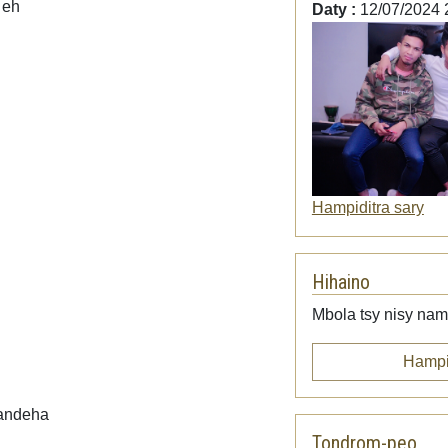
 eh
Daty :
12/07/2024 
Hampiditra sary
Hihaino
Mbola tsy nisy namp
Hampi
mandeha
Tondrom-peo