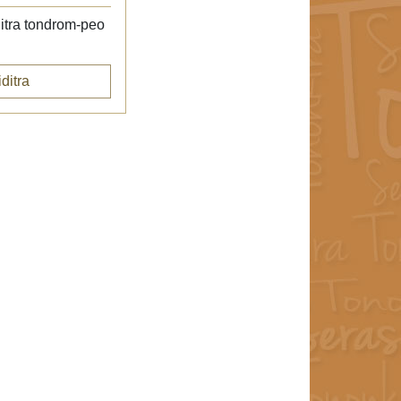
itra tondrom-peo
ditra