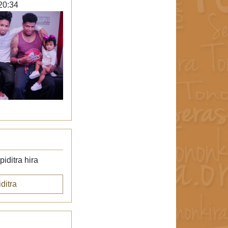
20:34
iditra hira
ditra