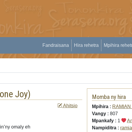
Fandraisana
Hira rehetra
Mpihira rehet
one Joy
)
Momba ny hira
Ahitsio
Mpihira :
RAMIAN f
Vangy :
807
Mpankafy :
1
An
in’ny omaly eh
Nampiditra :
rami