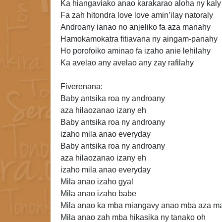
Ka hiangaviako anao karakarao aloha ny
kaly
Fa zah hitondra love love amin’ilay natoraly
Androany ianao no anjeliko fa aza manahy
Hamokamokatra fitiavana ny aingam-panahy
Ho
porofoiko aminao
fa izaho anie lehilahy
Ka avelao any avelao any zay rafilahy
Fiverenana:
Baby antsika roa ny androany
aza hilaozanao izany eh
Baby antsika roa ny androany
izaho mila anao everyday
Baby antsika roa ny androany
aza hilaozanao izany eh
izaho mila anao everyday
Mila anao izaho gyal
Mila anao izaho babe
Mila anao ka mba miangavy anao mba aza 
Mila anao zah mba hikasika ny tanako oh