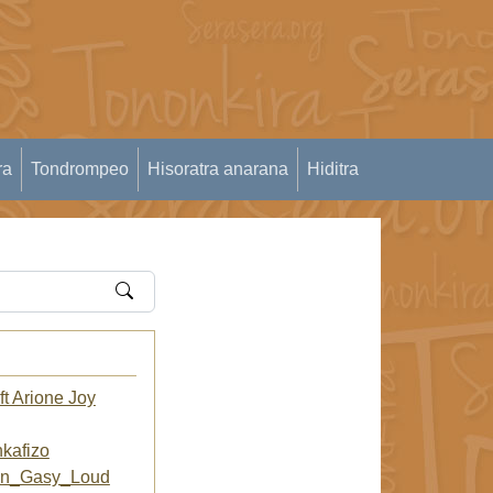
ra
Tondrompeo
Hisoratra anarana
Hiditra
t Arione Joy
kafizo
an_Gasy_Loud