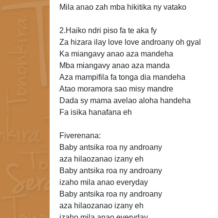
Mila anao zah mba hikitika ny vatako
2.Haiko ndri piso fa te aka fy
Za
hizara ilay love love androany oh gyal
Ka miangavy anao aza mandeha
Mba miangavy anao aza manda
Aza mampifila fa tonga dia mandeha
Atao moramora sao misy mandre
Dada sy mama avelao aloha handeha
Fa isika hanafana eh
Fiverenana:
Baby antsika roa ny androany
aza hilaozanao izany eh
Baby antsika roa ny androany
izaho mila anao everyday
Baby antsika roa ny androany
aza hilaozanao izany eh
izaho mila anao everyday