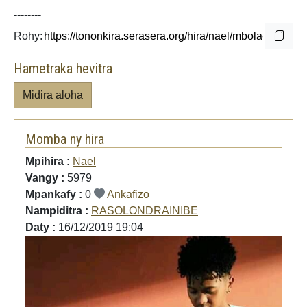
--------
Rohy:
Hametraka hevitra
Midira aloha
Momba ny hira
Mpihira :
Nael
Vangy :
5979
Mpankafy :
0
Ankafizo
Nampiditra :
RASOLONDRAINIBE
Daty :
16/12/2019 19:04