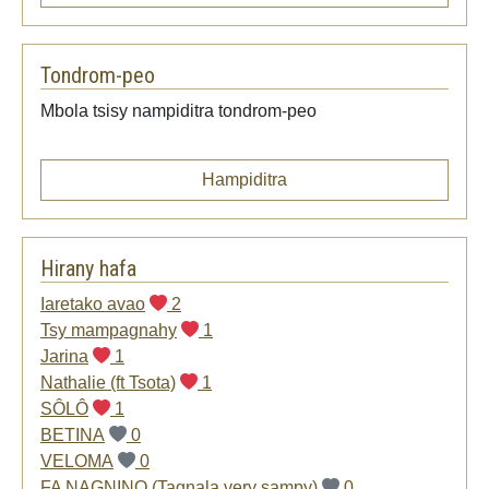
Tondrom-peo
Mbola tsisy nampiditra tondrom-peo
Hampiditra
Hirany hafa
Iaretako avao
2
Tsy mampagnahy
1
Jarina
1
Nathalie (ft Tsota)
1
SÔLÔ
1
BETINA
0
VELOMA
0
FA NAGNINO (Tagnala very sampy)
0