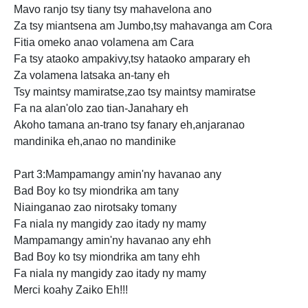
Mavo ranjo tsy
tiany tsy mahavelona
ano
Za tsy miantsena am Jumbo,tsy mahavanga am Cora
Fitia omeko anao volamena am Cara
Fa tsy ataoko ampakivy,tsy hataoko amparary eh
Za volamena latsaka an-tany
eh
Tsy maintsy mamiratse,zao tsy maintsy mamiratse
Fa na alan'olo zao tian-Janahary eh
Akoho tamana an-trano tsy fanary eh,anjaranao
mandinika eh,anao no mandinike
Part 3:Mampamangy amin'ny havanao any
Bad Boy ko tsy miondrika am tany
Niainganao zao nirotsaky tomany
Fa niala ny mangidy zao itady ny mamy
Mampamangy amin'ny havanao any ehh
Bad Boy ko tsy miondrika am tany ehh
Fa niala ny mangidy zao itady ny mamy
Merci koahy Zaiko Eh!!!