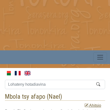
Mbola tsy afapo (
Nael
)
Ahitsio