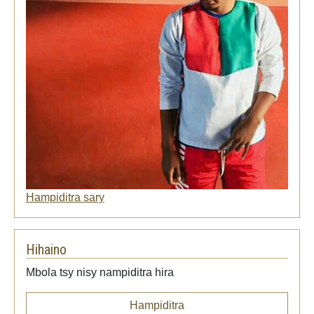
Hampiditra sary
Hihaino
Mbola tsy nisy nampiditra hira
Hampiditra