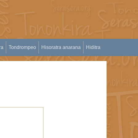
ra
Tondrompeo
Hisoratra anarana
Hiditra