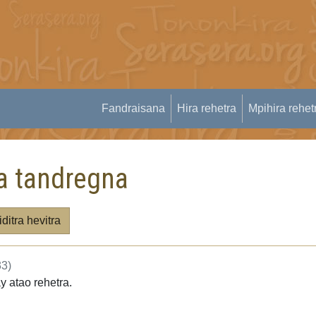
Fandraisana
Hira rehetra
Mpihira rehet
a tandregna
itra hevitra
33)
y atao rehetra.