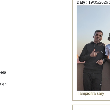
Daty :
19/05/2026 
pela
a eh
Hampiditra sary