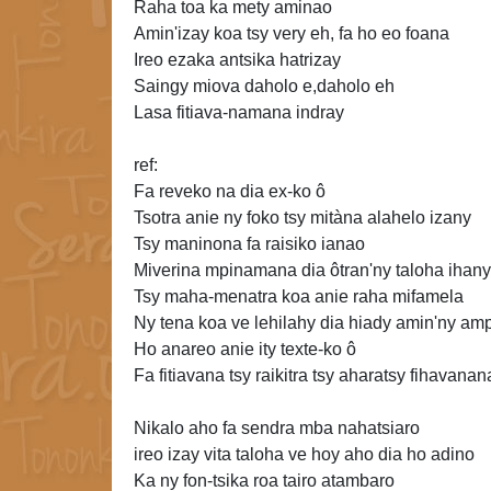
Raha toa ka mety aminao
Amin'izay koa tsy very eh, fa ho eo foana
Ireo ezaka antsika hatrizay
Saingy miova daholo e,daholo eh
Lasa fitiava-namana indray
ref:
Fa reveko na dia ex-ko ô
Tsotra anie ny foko tsy mitàna alahelo izany
Tsy maninona fa raisiko ianao
Miverina mpinamana dia ôtran'ny taloha ihany
Tsy maha-menatra koa anie raha mifamela
Ny tena koa ve lehilahy dia hiady amin'ny am
Ho anareo anie ity texte-ko ô
Fa fitiavana tsy raikitra tsy aharatsy fihavanan
Nikalo aho fa sendra mba nahatsiaro
ireo izay vita taloha ve hoy aho dia ho adino
Ka ny fon-tsika roa tairo atambaro