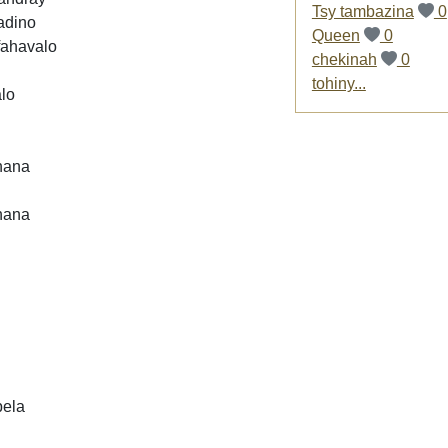
Tsy tambazina
0
adino
Queen
0
fahavalo
chekinah
0
tohiny...
alo
anana
anana
pela