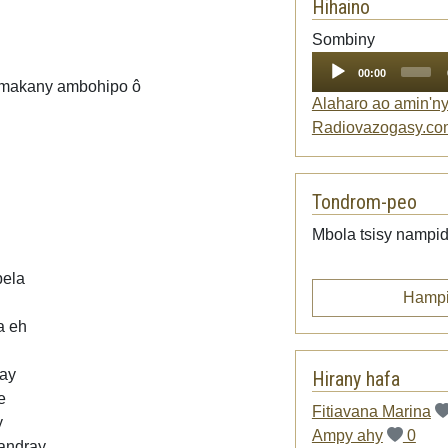
Hihaino
Audio
Sombiny
Player
00:00
y makany ambohipo ô
Alaharo ao amin'n
Radiovazogasy.co
Tondrom-peo
Mbola tsisy nampid
pela
Hampi
a eh
ay
Hirany hafa
e
Fitiavana Marina
y
Ampy ahy
0
fandray