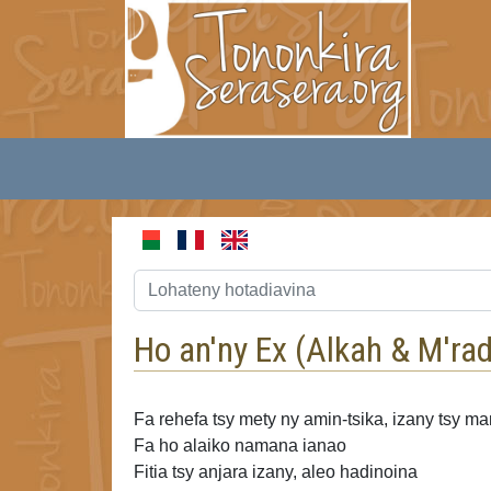
Ho an'ny Ex (
Alkah & M'ra
Fa rehefa tsy mety ny amin-tsika, izany tsy m
Fa ho alaiko namana ianao
Fitia tsy anjara izany, aleo hadinoina