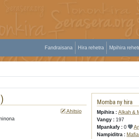
Fandraisana
Hira rehetra
Mpihira rehet
d
)
Momba ny hira
Ahitsio
Mpihira :
Alkah & 
aninona
Vangy :
197
Mpankafy :
0
An
Nampiditra :
Mafia