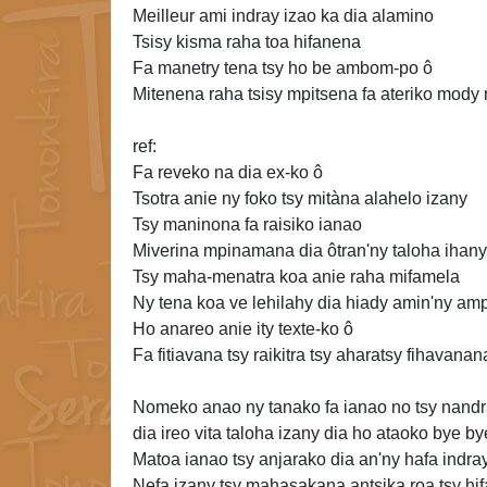
Meilleur ami indray izao ka dia alamino
Tsisy kisma raha toa hifanena
Fa manetry tena tsy ho be ambom-po ô
Mitenena raha tsisy mpitsena fa ateriko mod
ref:
Fa reveko na dia ex-ko ô
Tsotra anie ny foko tsy mitàna alahelo izany
Tsy maninona fa raisiko ianao
Miverina mpinamana dia ôtran'ny taloha ihany
Tsy maha-menatra koa anie raha mifamela
Ny tena koa ve lehilahy
dia hiady amin'ny am
Ho anareo anie ity texte-ko ô
Fa fitiavana tsy raikitra tsy aharatsy fihavanan
Nomeko anao ny tanako fa ianao no tsy
nandr
dia ireo vita taloha izany dia ho ataoko bye by
Matoa ianao tsy anjarako dia an'ny hafa indra
Nefa izany tsy mahasakana antsika roa tsy hi