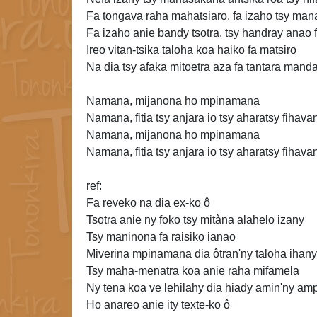
Fa tongava raha mahatsiaro, fa izaho tsy man
Fa izaho anie bandy tsotra, tsy handray anao
Ireo vitan-tsika taloha koa haiko fa matsiro
Na dia tsy afaka mitoetra aza fa tantara mand
Namana, mijanona ho mpinamana
Namana, fitia tsy anjara io tsy aharatsy fihav
Namana, mijanona ho mpinamana
Namana, fitia tsy anjara io tsy aharatsy fihav
ref:
Fa reveko na dia
ex-ko ô
Tsotra anie ny foko tsy mitàna alahelo izany
Tsy maninona fa raisiko ianao
Miverina mpinamana dia ôtran'ny taloha ihany
Tsy maha-menatra koa anie raha mifamela
Ny tena koa ve lehilahy dia hiady amin'ny am
Ho anareo anie ity texte-ko ô