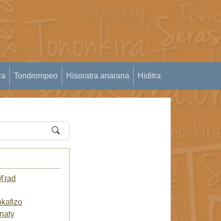
ra
Tondrompeo
Hisoratra anarana
Hiditra
M'rad
kafizo
naty