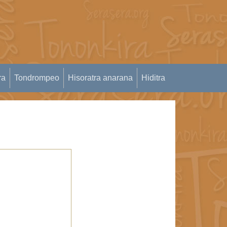
ra
Tondrompeo
Hisoratra anarana
Hiditra