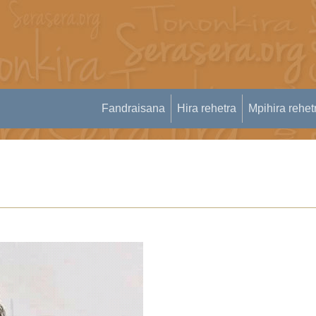
Fandraisana
Hira rehetra
Mpihira rehet