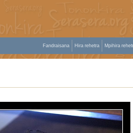
Fandraisana
Hira rehetra
Mpihira rehet