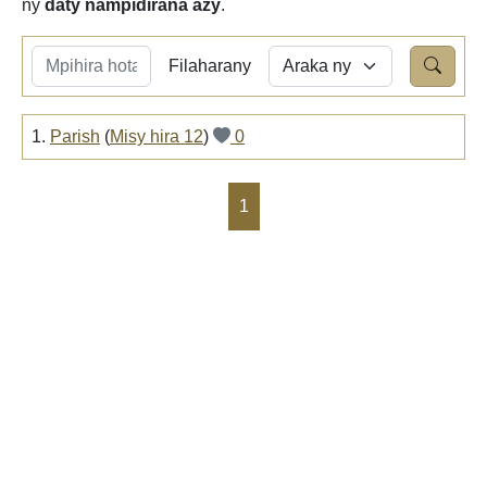
ny
daty nampidirana azy
.
Filaharany
1.
Parish
(
Misy hira 12
)
0
1