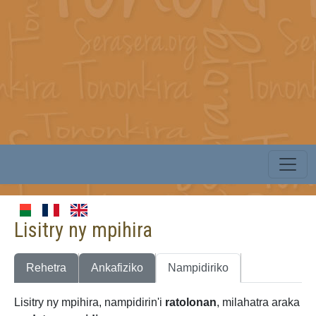
Lisitry ny mpihira
Rehetra
Ankafiziko
Nampidiriko
Lisitry ny mpihira, nampidirin'i
ratolonan
, milahatra araka