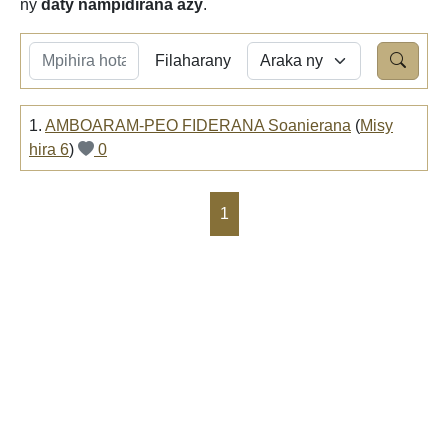
ny
daty nampidirana azy
.
Filaharany
1.
AMBOARAM-PEO FIDERANA Soanierana
(
Misy
hira 6
)
0
1