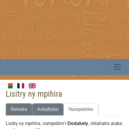
Lisitry ny mpihira
Rehetra
Ankafiziko
Nampidiriko
Lisitry ny mpihira, nampidirin'i
Dodakely
, milahatra araka