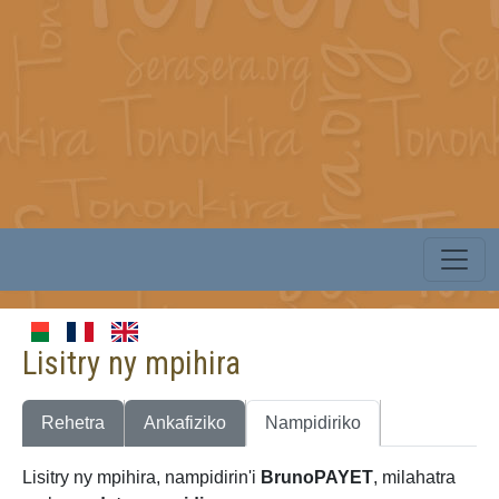
Lisitry ny mpihira
Rehetra
Ankafiziko
Nampidiriko
Lisitry ny mpihira, nampidirin'i
BrunoPAYET
, milahatra