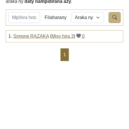
araka ny
daty nampidirana azy
.
Filaharany
1.
Simone RAZAKA
(
Misy hira 3
)
0
1