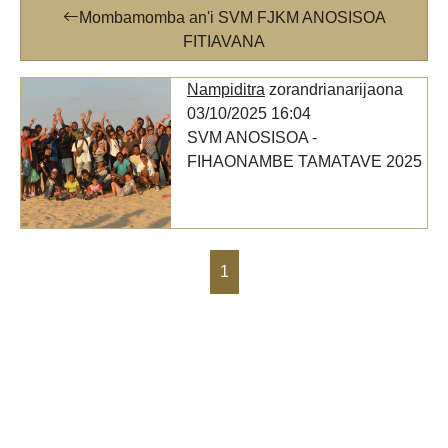
Mombamomba an'i SVM FJKM ANOSISOA
FITIAVANA
Nampiditra
zorandrianarijaona
03/10/2025 16:04
SVM ANOSISOA -
FIHAONAMBE TAMATAVE 2025
1