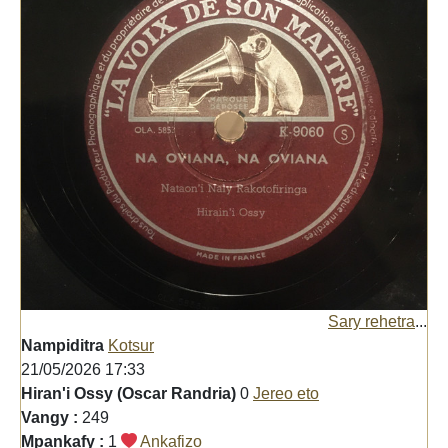
Sary rehetra
...
Nampiditra
Kotsur
21/05/2026 17:33
Hiran'i Ossy (Oscar Randria)
0
Jereo eto
Vangy :
249
Mpankafy :
1
Ankafizo