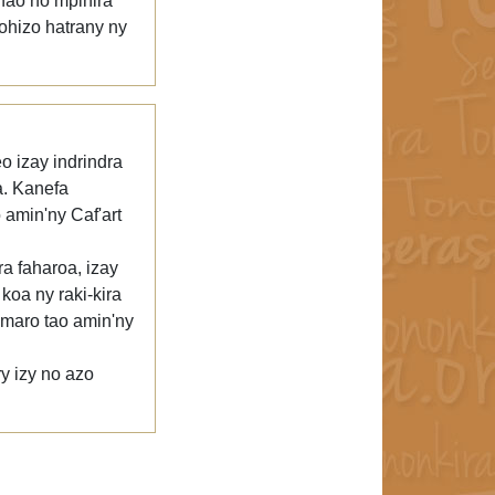
anao no mpihira
ohizo hatrany ny
o izay indrindra
ra. Kanefa
 amin'ny Caf'art
a faharoa, izay
koa ny raki-kira
romaro tao amin'ny
y izy no azo