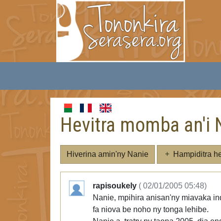
Hevitra momba an'i 
Hiverina amin'ny Nanie
Hampiditra he
rapisoukely
( 02/01/2005 05:48)
Nanie, mpihira anisan'ny miavaka indr
fa niova be noho ny tonga lehibe.