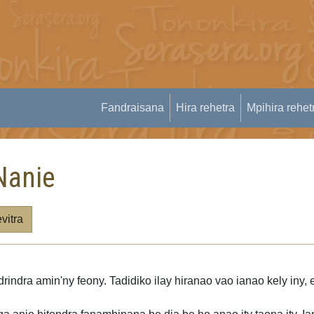
Fandraisana
Hira rehetra
Mpihira rehet
Nanie
vitra
indra amin'ny feony. Tadidiko ilay hiranao vao ianao kely iny, 