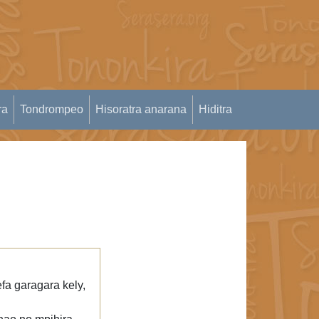
ra
Tondrompeo
Hisoratra anarana
Hiditra
efa garagara kely,