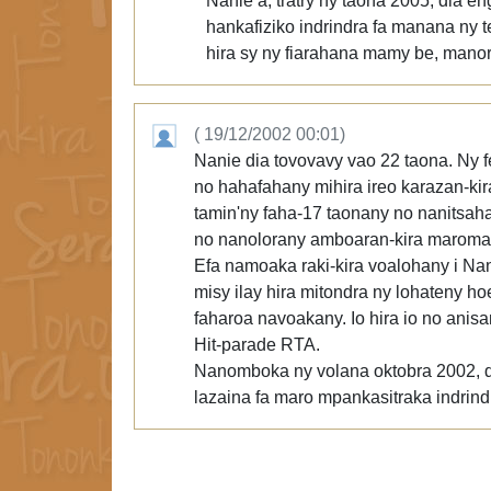
Nanie a, tratry ny taona 2005, dia e
hankafiziko indrindra fa manana ny 
hira sy ny fiarahana mamy be, man
( 19/12/2002 00:01)
Nanie dia tovovavy vao 22 taona. Ny f
no hahafahany mihira ireo karazan-kira 
tamin'ny faha-17 taonany no nanitsahan
no nanolorany amboaran-kira maromar
Efa namoaka raki-kira voalohany i Nan
misy ilay hira mitondra ny lohateny ho
faharoa navoakany. Io hira io no anisa
Hit-parade RTA.
Nanomboka ny volana oktobra 2002, di
lazaina fa maro mpankasitraka indrind