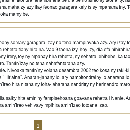
nga anie hitondra fanambinana be dia be ho anao ity taona ity. I
tena mahaizy azy ilay feonao garagara kely tsisy mpanana iny. T
oroka mamy be.
eony somary garagara izay no tena mampiavaka azy. Ary izay fe
rehetra tiany hiraina. Vao 9 taona izy, hoy izy, dia efa nihirahi
y irery, toy ny mpahay hira rehetra, ny sehatra lehibebe, ka tao
o. Tamin'izay no tena nahafantarana azy.
ie. Nivoaka tamin'ny volana desambra 2002 teo kosa ny raki-kir
e "Hir'aina". Anaran-janany io, ary nampitondrainy io anarana io 
n'ireo hira nitana ny loha-laharana nandritry ny herinandro ma
a saiky hita amin'ny fampisehoana goavana rehetra i Nanie. Ar
ra amin'ireo vehivavy mpihira amin'izao fotoana izao.
1