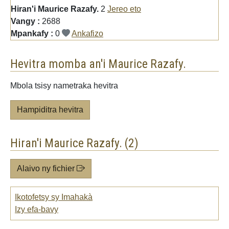
Hiran'i Maurice Razafy.
2
Jereo eto
Vangy :
2688
Mpankafy :
0
Ankafizo
Hevitra momba an'i Maurice Razafy.
Mbola tsisy nametraka hevitra
Hampiditra hevitra
Hiran'i Maurice Razafy. (2)
Alaivo ny fichier
Ikotofetsy sy Imahakà
Izy efa-bavy