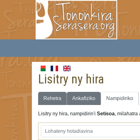
Lisitry ny hira
Rehetra
Ankafiziko
Nampidiriko
Lisitry ny hira, nampidirin'i
Setisoa
, milahatra