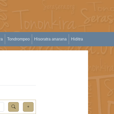
ra
Tondrompeo
Hisoratra anarana
Hiditra