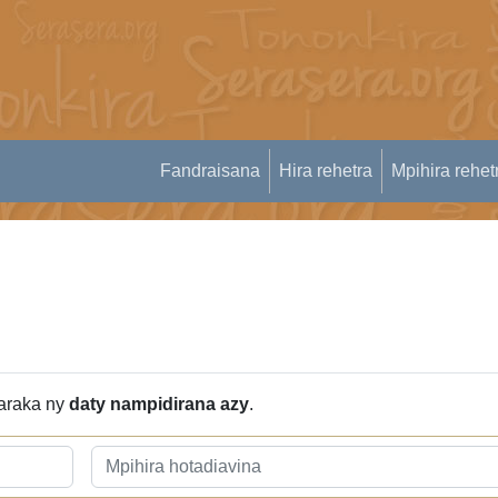
Fandraisana
Hira rehetra
Mpihira rehet
 araka ny
daty nampidirana azy
.