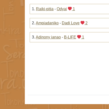
1.
Raiki-pitia
-
Odyai
1
2.
Ampiadaniko
-
Dadi Love
2
3.
Adinony ianao
-
B-LIFE
1