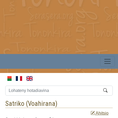
Satriko (
Voahirana
)
Ahitsio