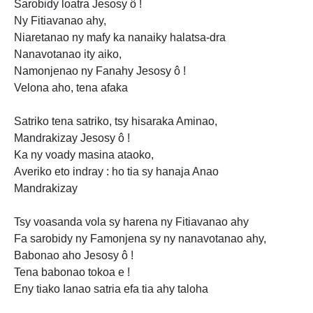
Sarobidy loatra Jesosy ô !
Ny Fitiavanao ahy,
Niaretanao ny mafy ka nanaiky halatsa-dra
Nanavotanao ity aiko,
Namonjenao ny Fanahy Jesosy ô !
Velona aho, tena afaka
Satriko tena satriko, tsy hisaraka Aminao,
Mandrakizay Jesosy ô !
Ka ny voady masina ataoko,
Averiko eto indray : ho
tia sy hanaja Anao
Mandrakizay
Tsy voasanda vola sy harena ny Fitiavanao ahy
Fa sarobidy ny Famonjena
sy
ny nanavotanao ahy,
Babonao aho Jesosy ô !
Tena babonao tokoa e !
Eny tiako Ianao satria efa tia ahy taloha