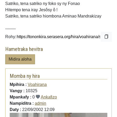
Satriko, tena satriko ny foko sy ny Fonao
Hitempo tena iray Jesôsy ô !
Satriko, tena satriko hiombona Aminao Mandrakizay
--------
Rohy:
Hametraka hevitra
Midira aloha
Momba ny hira
Mpihira :
Voahirana
Vangy :
10325
Mpankafy :
0
Ankafizo
Nampiditra :
admin
Daty :
22/09/2002 12:09