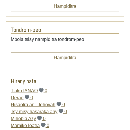
Hampiditra
Tondrom-peo
Mbola tsisy nampiditra tondrom-peo
Hampiditra
Hirany hafa
Tiako IANAO
0
Derao
0
Hisaotra an'i Jehovah
0
Tsy misy hasaraka ahy
0
Mihobia Azy
0
Mamiko loatra
0