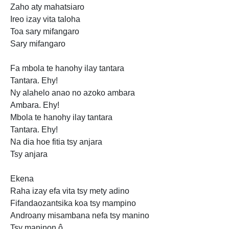
Zaho aty mahatsiaro
Ireo izay vita taloha
Toa sary mifangaro
Sary mifangaro
Fa mbola te hanohy ilay tantara
Tantara. Ehy!
Ny alahelo anao no azoko ambara
Ambara. Ehy!
Mbola te hanohy ilay tantara
Tantara. Ehy!
Na dia hoe fitia tsy anjara
Tsy anjara
Ekena
Raha izay efa vita tsy mety adino
Fifandaozantsika koa tsy mampino
Androany misambana nefa
tsy manino
Tsy maninon ô