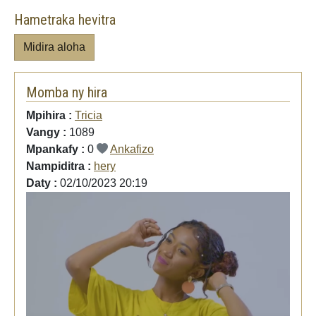
Hametraka hevitra
Midira aloha
Momba ny hira
Mpihira :
Tricia
Vangy :
1089
Mpankafy :
0
Ankafizo
Nampiditra :
hery
Daty :
02/10/2023 20:19