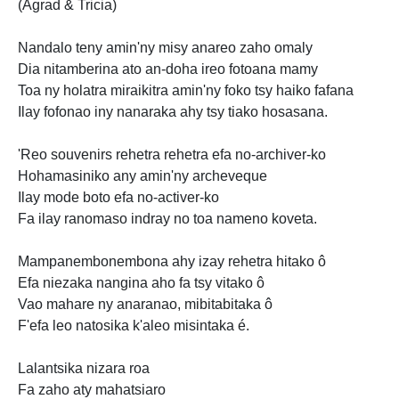
(Agrad & Tricia)
Nandalo teny amin'ny misy anareo zaho omaly
Dia nitamberina ato an-doha ireo fotoana mamy
Toa ny holatra miraikitra amin'ny foko tsy haiko fafana
Ilay fofonao iny nanaraka ahy tsy tiako hosasana.
'Reo souvenirs rehetra rehetra efa no-archiver-ko
Hohamasiniko any amin'ny archeveque
Ilay mode boto efa no-activer-ko
Fa ilay ranomaso indray no toa nameno koveta.
Mampanembonembona ahy izay rehetra hitako ô
Efa niezaka nangina aho fa tsy vitako ô
Vao mahare ny anaranao, mibitabitaka ô
F'efa leo natosika k'aleo misintaka é.
Lalantsika nizara roa
Fa zaho aty mahatsiaro