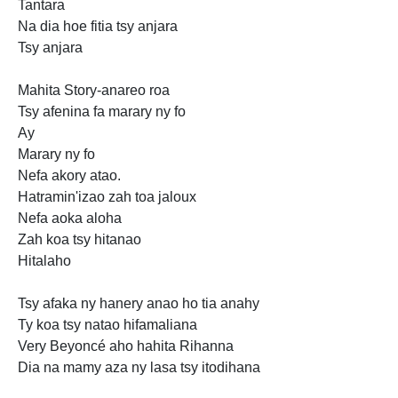
Tantara
Na dia hoe fitia tsy anjara
Tsy anjara
Mahita Story-anareo roa
Tsy afenina fa marary ny fo
Ay
Marary ny fo
Nefa akory atao.
Hatramin'izao zah toa jaloux
Nefa aoka aloha
Zah koa tsy
hitanao
Hitalaho
Tsy afaka
ny hanery anao ho tia anahy
Ty koa tsy natao hifamaliana
Very Beyoncé aho hahita Rihanna
Dia na mamy aza
ny lasa tsy itodihana