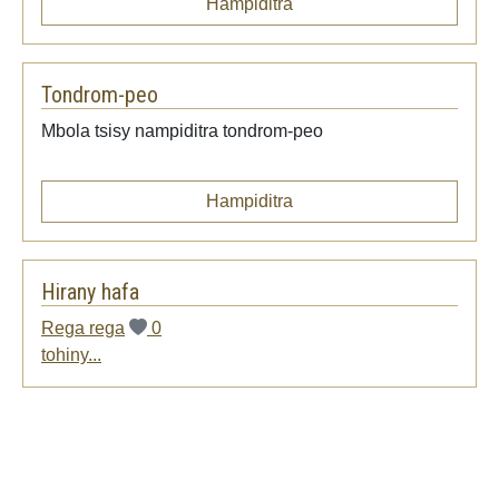
Hampiditra
Tondrom-peo
Mbola tsisy nampiditra tondrom-peo
Hampiditra
Hirany hafa
Rega rega
0
tohiny...