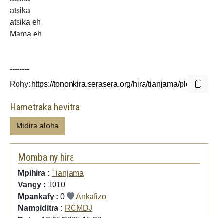
atsika
atsika eh
Mama eh
--------
Rohy:
Hametraka hevitra
Midira aloha
Momba ny hira
Mpihira :
Tianjama
Vangy :
1010
Mpankafy :
0
Ankafizo
Nampiditra :
RCMDJ