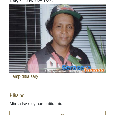
Daty :
12/05/2025 15:32
Hampiditra sary
Hihaino
Mbola tsy nisy nampiditra hira