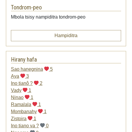
Tondrom-peo
Mbola tsisy nampiditra tondrom-peo
Hampiditra
Hirany hafa
Sao hanegnina
5
Aya
3
Ino tianô ?
2
Vady
1
Ninao
1
Ramalala
1
Mombanahy
1
Zistoira
1
Ino tiano va ?
0