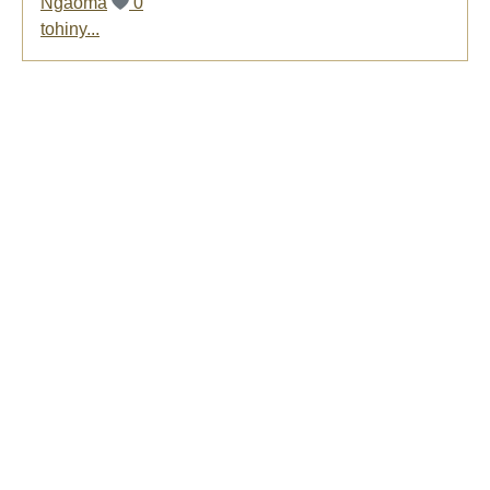
Ngaoma
0
tohiny...