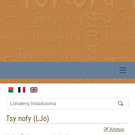
Tsy nofy (
LJo
)
Ahitsio