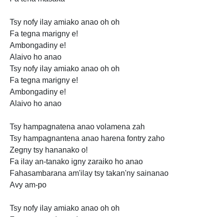
Tsy
nofy ilay amiako anao oh oh
Fa tegna marigny e!
Ambongadiny e!
Alaivo ho anao
Tsy nofy ilay amiako anao oh oh
Fa tegna marigny e!
Ambongadiny
e!
Alaivo ho anao
Tsy hampagnatena anao volamena zah
Tsy hampagnantena anao harena fontry zaho
Zegny tsy hananako o!
Fa ilay
an-tanako igny
zaraiko ho anao
Fahasambarana am'ilay tsy takan'ny sainanao
Avy am-po
Tsy nofy ilay amiako anao oh oh