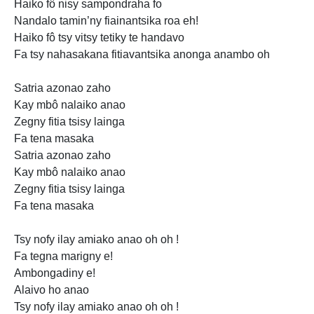
Haiko fô nisy sampondraha fo
Nandalo tamin’ny fiainantsika roa eh!
Haiko fô tsy vitsy tetiky te handavo
Fa tsy nahasakana fitiavantsika anonga anambo oh
Satria azonao zaho
Kay mbô nalaiko anao
Zegny fitia tsisy lainga
Fa tena masaka
Satria azonao zaho
Kay mbô nalaiko anao
Zegny fitia tsisy lainga
Fa tena masaka
Tsy nofy ilay amiako anao oh oh !
Fa tegna marigny e!
Ambongadiny e!
Alaivo ho anao
Tsy nofy ilay amiako anao oh oh !