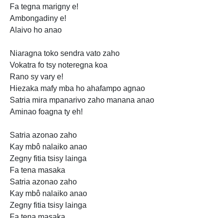
Fa tegna marigny e!
Ambongadiny e!
Alaivo ho anao
Niaragna toko sendra vato zaho
Vokatra fo tsy noteregna koa
Rano sy vary e!
Hiezaka mafy mba ho ahafampo agnao
Satria mira mpanarivo zaho manana anao
Aminao foagna ty eh!
Satria azonao zaho
Kay mbô nalaiko anao
Zegny fitia tsisy lainga
Fa tena masaka
Satria azonao zaho
Kay mbô nalaiko anao
Zegny fitia tsisy lainga
Fa tena masaka