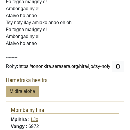
Fa tegna marigny e!
Ambongadiny e!
Alaivo ho anao
Tsy nofy ilay amiako anao oh oh
Fa tegna marigny e!
Ambongadiny e!
Alaivo ho anao
--------
Rohy:
Hametraka hevitra
Midira aloha
Momba ny hira
Mpihira :
LJo
Vangy :
6972