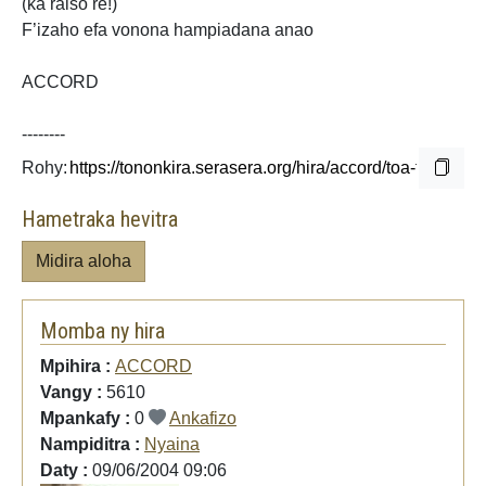
(ka raiso re!)
F’izaho efa vonona hampiadana anao
ACCORD
--------
Rohy:
Hametraka hevitra
Midira aloha
Momba ny hira
Mpihira :
ACCORD
Vangy :
5610
Mpankafy :
0
Ankafizo
Nampiditra :
Nyaina
Daty :
09/06/2004 09:06