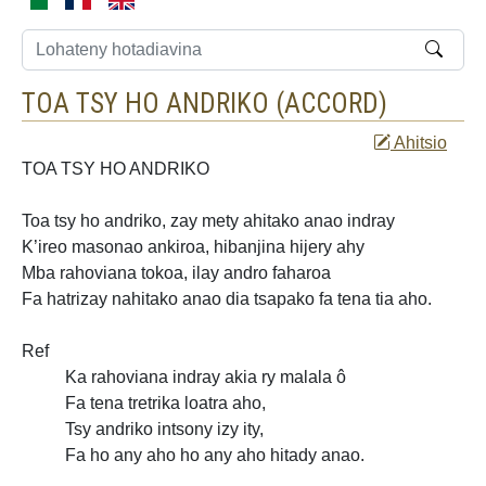
TOA TSY HO ANDRIKO (
ACCORD
)
Ahitsio
TOA TSY HO ANDRIKO
Toa tsy ho andriko, zay mety ahitako anao indray
K’ireo masonao ankiroa, hibanjina hijery ahy
Mba rahoviana tokoa, ilay andro faharoa
Fa hatrizay nahitako anao dia tsapako fa tena tia aho.
Ref
Ka rahoviana indray akia ry malala ô
Fa tena tretrika loatra aho,
Tsy andriko intsony izy ity,
Fa ho any aho ho any aho hitady anao.