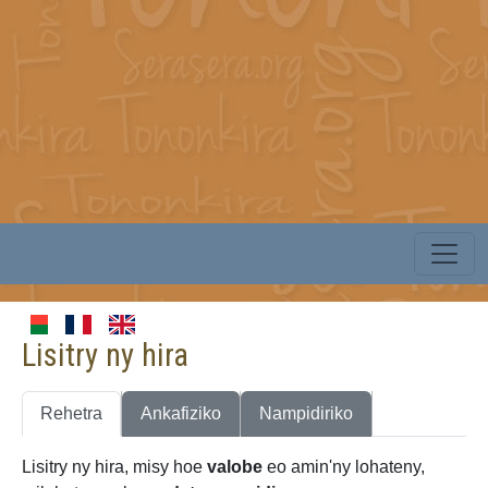
Lisitry ny hira
Rehetra
Ankafiziko
Nampidiriko
Lisitry ny hira, misy hoe
valobe
eo amin'ny lohateny,