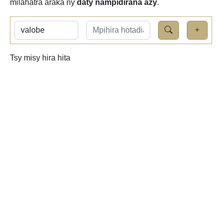
milahatra araka ny
daty nampidirana azy
.
Tsy misy hira hita