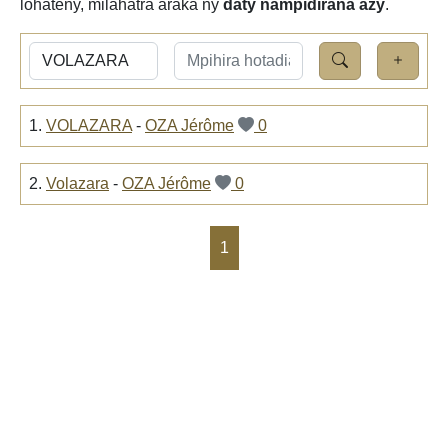
lohateny, milahatra araka ny
daty nampidirana azy
.
1.
VOLAZARA
-
OZA Jérôme
0
2.
Volazara
-
OZA Jérôme
0
1