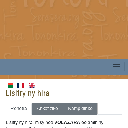
Lisitry ny hira
Rehetra
Ankafiziko
Nampidiriko
Lisitry ny hira, misy hoe
VOLAZARA
eo amin'ny