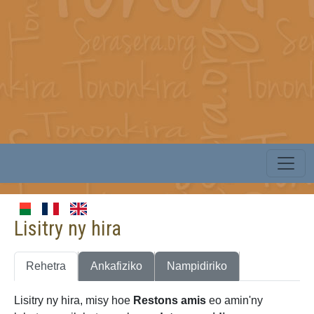
Lisitry ny hira
Rehetra
Ankafiziko
Nampidiriko
Lisitry ny hira, misy hoe
Restons amis
eo amin'ny