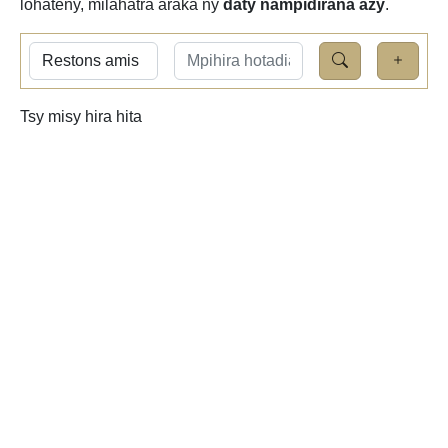
lohateny, milahatra araka ny
daty nampidirana azy
.
Tsy misy hira hita