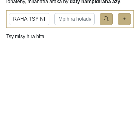
lohateny, milahatra araka ny
daty nampidirana azy
.
Tsy misy hira hita