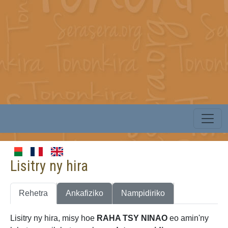
Lisitry ny hira
Rehetra
Ankafiziko
Nampidiriko
Lisitry ny hira, misy hoe
RAHA TSY NINAO
eo amin'ny