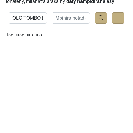
lohateny, milahatra araka ny
daty nampidirana azy
.
Tsy misy hira hita