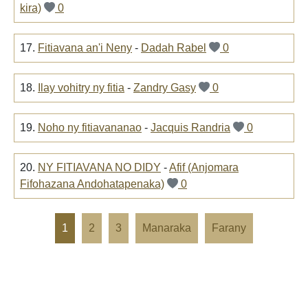
kira)
0
17.
Fitiavana an'i Neny
-
Dadah Rabel
0
18.
Ilay vohitry ny fitia
-
Zandry Gasy
0
19.
Noho ny fitiavananao
-
Jacquis Randria
0
20.
NY FITIAVANA NO DIDY
-
Afif (Anjomara
Fifohazana Andohatapenaka)
0
1
2
3
Manaraka
Farany