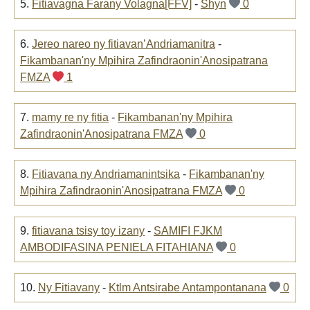
5.
Fitiavagna Farany Volagna[FFV]
-
Shyn
0
6.
Jereo nareo ny fitiavan’Andriamanitra
-
Fikambanan'ny Mpihira Zafindraonin'Anosipatrana
FMZA
1
7.
mamy re ny fitia
-
Fikambanan'ny Mpihira
Zafindraonin'Anosipatrana FMZA
0
8.
Fitiavana ny Andriamanintsika
-
Fikambanan'ny
Mpihira Zafindraonin'Anosipatrana FMZA
0
9.
fitiavana tsisy toy izany
-
SAMIFI FJKM
AMBODIFASINA PENIELA FITAHIANA
0
10.
Ny Fitiavany
-
Ktlm Antsirabe Antampontanana
0