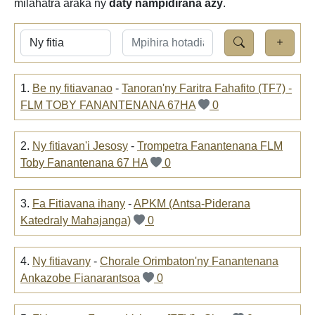
milahatra araka ny
daty nampidirana azy
.
1.
Be ny fitiavanao
-
Tanoran'ny Faritra Fahafito (TF7) -
FLM TOBY FANANTENANA 67HA
0
2.
Ny fitiavan'i Jesosy
-
Trompetra Fanantenana FLM
Toby Fanantenana 67 HA
0
3.
Fa Fitiavana ihany
-
APKM (Antsa-Piderana
Katedraly Mahajanga)
0
4.
Ny fitiavany
-
Chorale Orimbaton'ny Fanantenana
Ankazobe Fianarantsoa
0