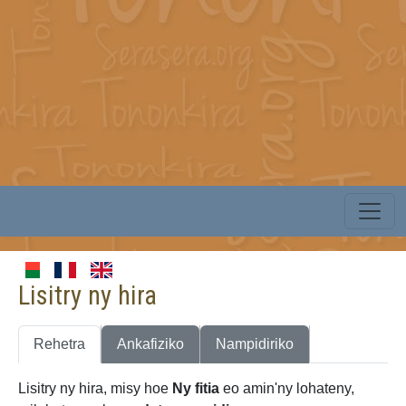
Lisitry ny hira
Rehetra
Ankafiziko
Nampidiriko
Lisitry ny hira, misy hoe
Ny fitia
eo amin'ny lohateny,