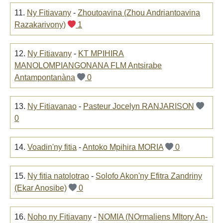
11.
Ny Fitiavany
-
Zhoutoavina (Zhou Andriantoavina
Razakarivony)
1
12.
Ny Fitiavany
-
KT MPIHIRA
MANOLOMPIANGONANA FLM Antsirabe
Antampontanàna
0
13.
Ny Fitiavanao
-
Pasteur Jocelyn RANJARISON
0
14.
Voadin'ny fitia
-
Antoko Mpihira MORIA
0
15.
Ny fitia natolotrao
-
Solofo Akon'ny Efitra Zandriny
(Ekar Anosibe)
0
16.
Noho ny Fitiavany
-
NOMIA (NOrmaliens MItory An-