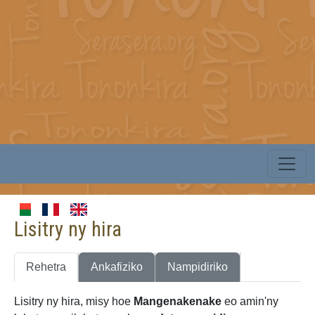
Lisitry ny hira
Rehetra
Ankafiziko
Nampidiriko
Lisitry ny hira, misy hoe
Mangenakenake
eo amin'ny