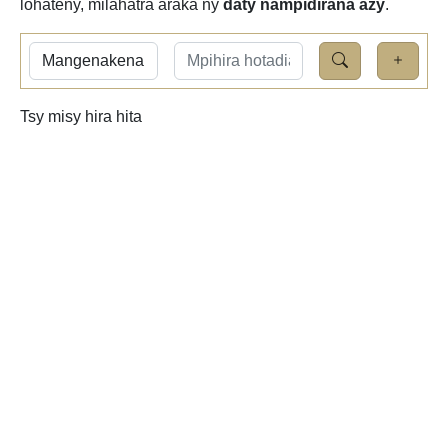
lohateny, milahatra araka ny
daty nampidirana azy
.
Tsy misy hira hita