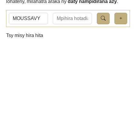
lohateny, milahatra araka ny
daty nampidirana azy
.
Tsy misy hira hita