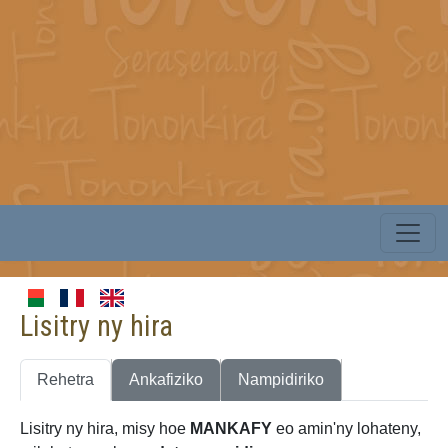
Lisitry ny hira
Rehetra
Ankafiziko
Nampidiriko
Lisitry ny hira, misy hoe
MANKAFY
eo amin'ny lohateny,