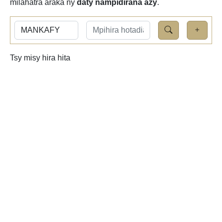
milahatra araka ny
daty nampidirana azy
.
Tsy misy hira hita