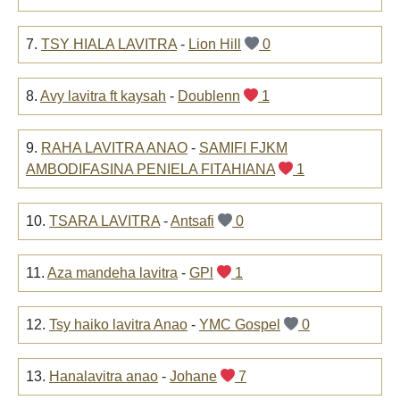
7.
TSY HIALA LAVITRA
-
Lion Hill
0
8.
Avy lavitra ft kaysah
-
Doublenn
1
9.
RAHA LAVITRA ANAO
-
SAMIFI FJKM
AMBODIFASINA PENIELA FITAHIANA
1
10.
TSARA LAVITRA
-
Antsafi
0
11.
Aza mandeha lavitra
-
GPl
1
12.
Tsy haiko lavitra Anao
-
YMC Gospel
0
13.
Hanalavitra anao
-
Johane
7