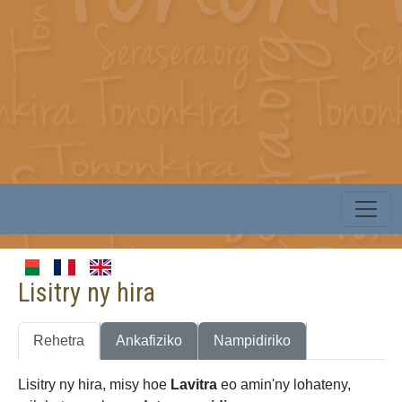
Lisitry ny hira
Rehetra
Ankafiziko
Nampidiriko
Lisitry ny hira, misy hoe
Lavitra
eo amin'ny lohateny,