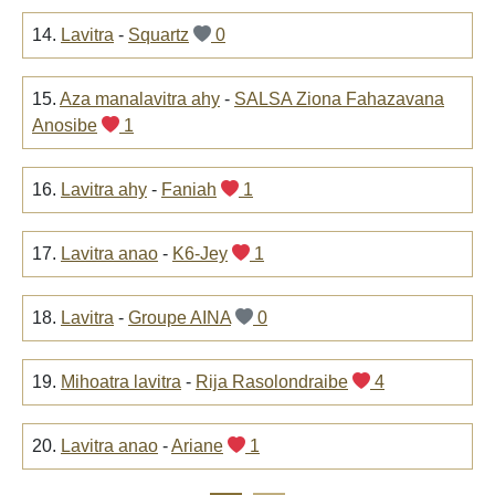
14.
Lavitra
-
Squartz
0
15.
Aza manalavitra ahy
-
SALSA Ziona Fahazavana
Anosibe
1
16.
Lavitra ahy
-
Faniah
1
17.
Lavitra anao
-
K6-Jey
1
18.
Lavitra
-
Groupe AINA
0
19.
Mihoatra lavitra
-
Rija Rasolondraibe
4
20.
Lavitra anao
-
Ariane
1