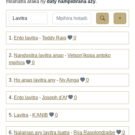
milahatra araka ny
daty nampidirana azy
.
1.
Ento lavitra
-
Teddy Rajo
0
2.
Nandositra lavitra anao
-
Vetson'ikopa antoko
mpihira
0
3.
Ho anao lavitra any
-
Ny Ainga
0
4.
Ento lavitra
-
Joseph d'Af
0
5.
Lavitra
-
K'ANIB
0
6.
Nalainao avy lavitra loatra
-
Rija Rasolondraibe
0