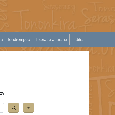
ra
Tondrompeo
Hisoratra anarana
Hiditra
azy
.