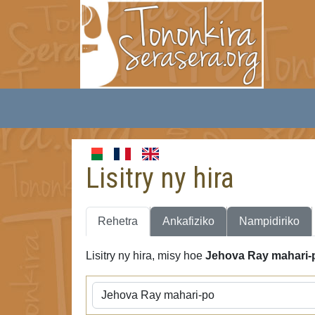
Lisitry ny hira
Rehetra
Ankafiziko
Nampidiriko
Lisitry ny hira, misy hoe
Jehova Ray mahari-