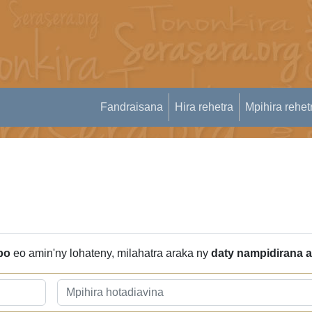
Fandraisana
Hira rehetra
Mpihira rehet
po
eo amin'ny lohateny, milahatra araka ny
daty nampidirana 