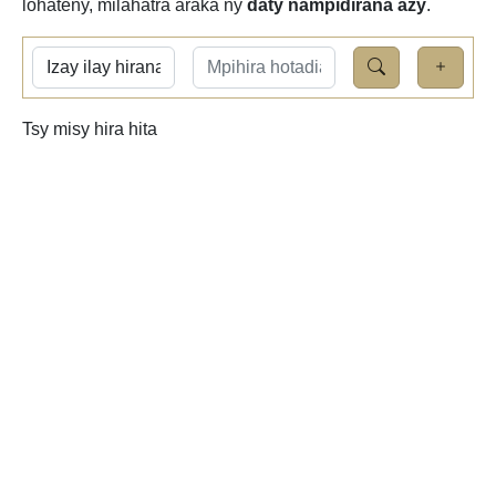
lohateny, milahatra araka ny
daty nampidirana azy
.
Tsy misy hira hita