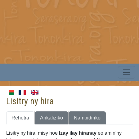
Lisitry ny hira
Rehetra
Ankafiziko
Nampidiriko
Lisitry ny hira, misy hoe
Izay ilay hiranay
eo amin'ny