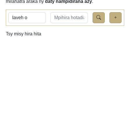
milahatra araka ny
daty nampidirana azy
.
Tsy misy hira hita