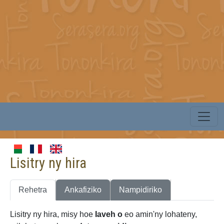
Lisitry ny hira
Rehetra
Ankafiziko
Nampidiriko
Lisitry ny hira, misy hoe
Iaveh o
eo amin'ny lohateny,