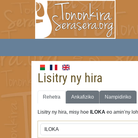
Lisitry ny hira
Rehetra
Ankafiziko
Nampidiriko
Lisitry ny hira, misy hoe
ILOKA
eo amin'ny loh