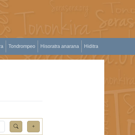
ra
Tondrompeo
Hisoratra anarana
Hiditra