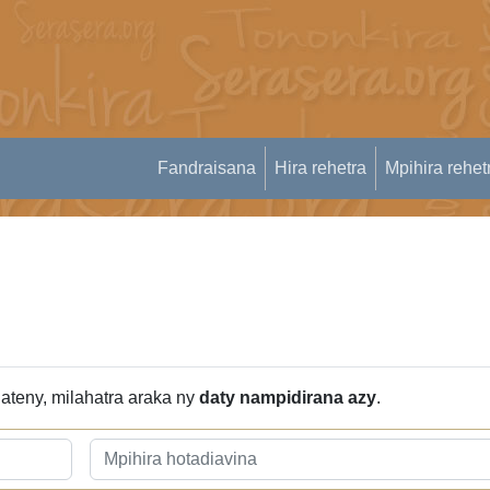
Fandraisana
Hira rehetra
Mpihira rehet
ateny, milahatra araka ny
daty nampidirana azy
.