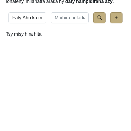
lohateny, milahatra araka ny
daty nampidirana azy
.
Tsy misy hira hita