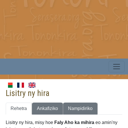
Lisitry ny hira
Rehetra
Ankafiziko
Nampidiriko
Lisitry ny hira, misy hoe
Faly Aho ka mihira
eo amin'ny