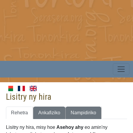
Lisitry ny hira
Rehetra
Ankafiziko
Nampidiriko
Lisitry ny hira, misy hoe
Asehoy ahy
eo amin'ny