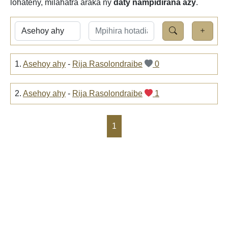
lohateny, milahatra araka ny
daty nampidirana azy
.
1.
Asehoy ahy
-
Rija Rasolondraibe
0
2.
Asehoy ahy
-
Rija Rasolondraibe
1
1