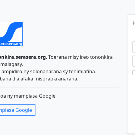
H
nkira.serasera.org
. Toerana misy ireo tononkira
malagasy.
ampidiro ny solonanarana sy tenimiafina.
ana dia afaka misoratra anarana.
koa ny mampiasa Google
piasa Google