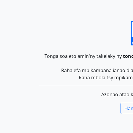
Tonga soa eto amin'ny takelaky ny
tono
Raha efa mpikambana ianao dia 
Raha mbola tsy mpikamb
Azonao atao 
Ham