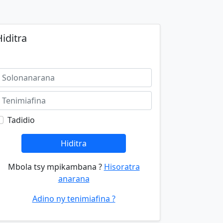
iditra
Tadidio
Hiditra
Mbola tsy mpikambana ?
Hisoratra
anarana
Adino ny tenimiafina ?