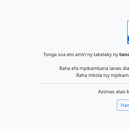
Tonga soa eto amin'ny takelaky ny
tono
Raha efa mpikambana ianao dia 
Raha mbola tsy mpikamb
Azonao atao 
Ham