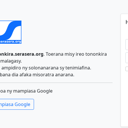
H
nkira.serasera.org
. Toerana misy ireo tononkira
malagasy.
ampidiro ny solonanarana sy tenimiafina.
ana dia afaka misoratra anarana.
koa ny mampiasa Google
piasa Google