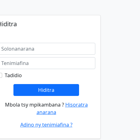
iditra
Tadidio
Hiditra
Mbola tsy mpikambana ?
Hisoratra
anarana
Adino ny tenimiafina ?