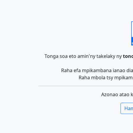
Tonga soa eto amin'ny takelaky ny
tono
Raha efa mpikambana ianao dia 
Raha mbola tsy mpikamb
Azonao atao 
Ham