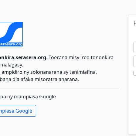
H
nkira.serasera.org
. Toerana misy ireo tononkira
malagasy.
ampidiro ny solonanarana sy tenimiafina.
ana dia afaka misoratra anarana.
koa ny mampiasa Google
piasa Google