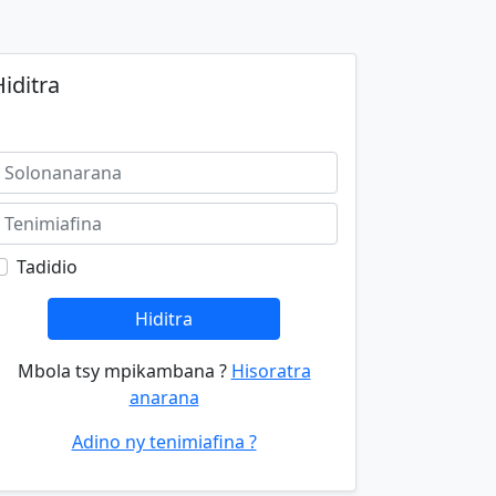
iditra
Tadidio
Hiditra
Mbola tsy mpikambana ?
Hisoratra
anarana
Adino ny tenimiafina ?