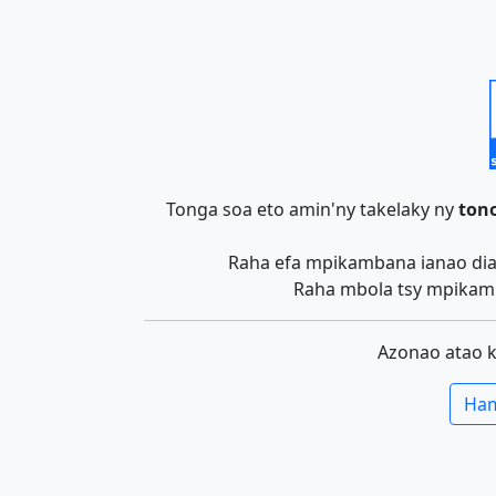
Tonga soa eto amin'ny takelaky ny
tono
Raha efa mpikambana ianao dia 
Raha mbola tsy mpikamb
Azonao atao 
Ham