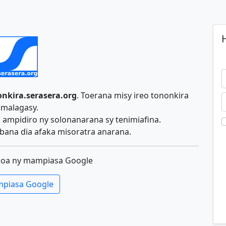
H
nkira.serasera.org
. Toerana misy ireo tononkira
malagasy.
ampidiro ny solonanarana sy tenimiafina.
ana dia afaka misoratra anarana.
koa ny mampiasa Google
piasa Google