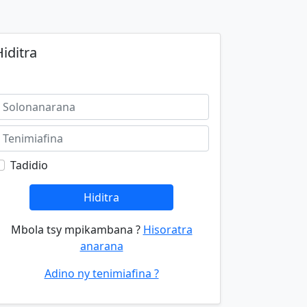
iditra
Tadidio
Hiditra
Mbola tsy mpikambana ?
Hisoratra
anarana
Adino ny tenimiafina ?