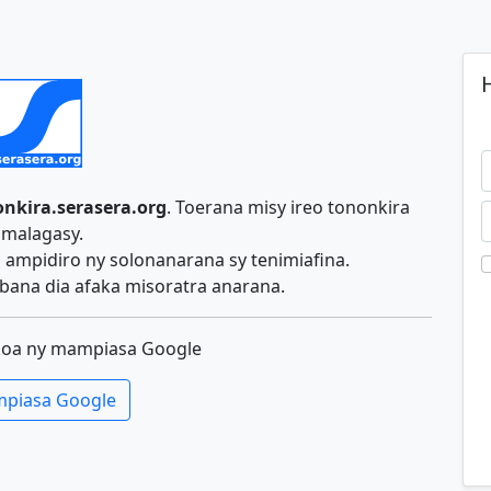
H
nkira.serasera.org
. Toerana misy ireo tononkira
malagasy.
ampidiro ny solonanarana sy tenimiafina.
ana dia afaka misoratra anarana.
koa ny mampiasa Google
piasa Google