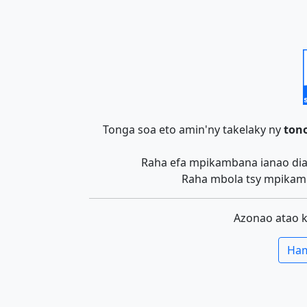
Tonga soa eto amin'ny takelaky ny
tono
Raha efa mpikambana ianao dia 
Raha mbola tsy mpikamb
Azonao atao 
Ham