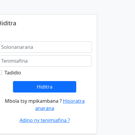
iditra
Tadidio
Hiditra
Mbola tsy mpikambana ?
Hisoratra
anarana
Adino ny tenimiafina ?