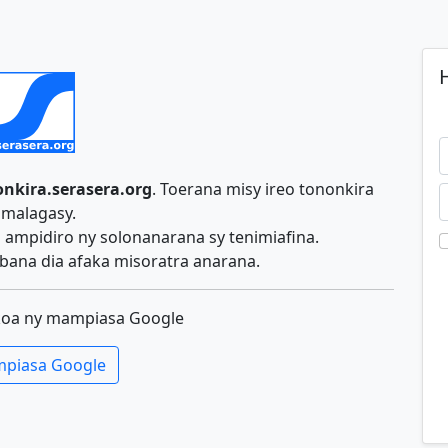
H
nkira.serasera.org
. Toerana misy ireo tononkira
malagasy.
ampidiro ny solonanarana sy tenimiafina.
ana dia afaka misoratra anarana.
koa ny mampiasa Google
piasa Google