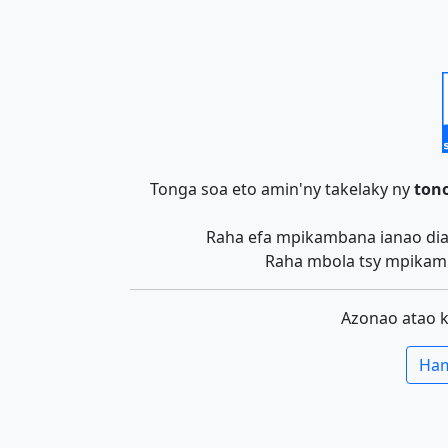
Tonga soa eto amin'ny takelaky ny
tono
Raha efa mpikambana ianao dia 
Raha mbola tsy mpikamb
Azonao atao 
Ham