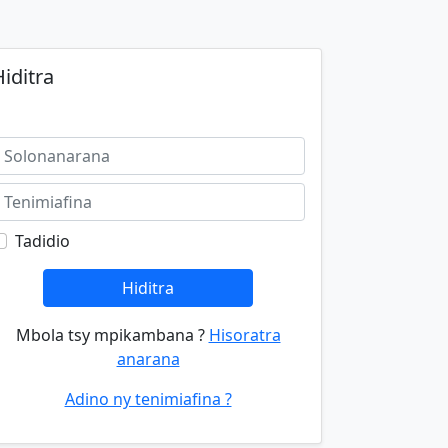
iditra
Tadidio
Hiditra
Mbola tsy mpikambana ?
Hisoratra
anarana
Adino ny tenimiafina ?