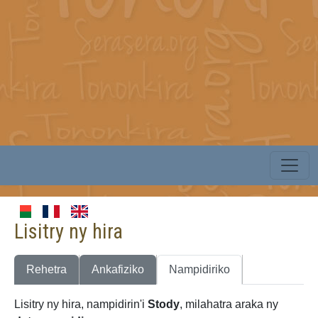
Lisitry ny hira
Rehetra
Ankafiziko
Nampidiriko
Lisitry ny hira, nampidirin'i
Stody
, milahatra araka ny