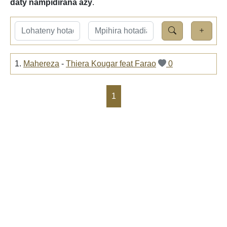
daty nampidirana azy
.
1.
Mahereza
-
Thiera Kougar feat Farao
0
1