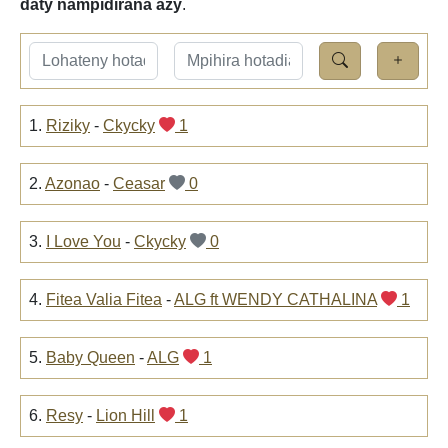
daty nampidirana azy
.
1.
Riziky
-
Ckycky
1
2.
Azonao
-
Ceasar
0
3.
I Love You
-
Ckycky
0
4.
Fitea Valia Fitea
-
ALG ft WENDY CATHALINA
1
5.
Baby Queen
-
ALG
1
6.
Resy
-
Lion Hill
1