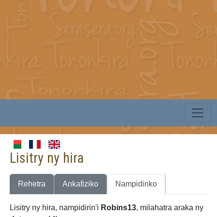
Lisitry ny hira
Rehetra
Ankafiziko
Nampidiriko
Lisitry ny hira, nampidirin'i
Robins13
, milahatra araka ny